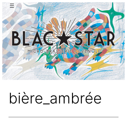
Aller
au
contenu
bière_ambrée